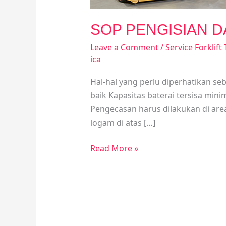
Tips
dan
SOP PENGISIAN DAY
Trick
Leave a Comment
/
Service Forklif
ica
Hal-hal yang perlu diperhatikan seb
baik Kapasitas baterai tersisa min
Pengecasan harus dilakukan di are
logam di atas […]
Read More »