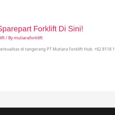
arepart Forklift Di Sini!
ift
/ By
mutiaraforklift
berkualitas di tangerang PT Mutiara Forklift Hub. +62 8118 