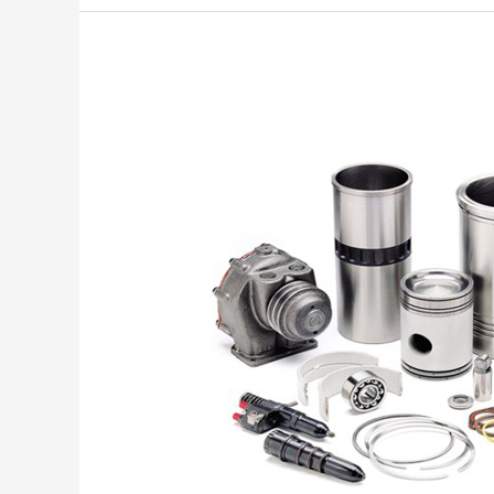
Penuhi
Kebutuhan
Sparepart
Forklift
Di
Sini!