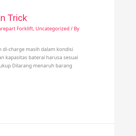
 Trick
repart Forklift
,
Uncategorized
/ By
an di-charge masih dalam kondisi
an kapasitas baterai harusa sesuai
 cukup Dilarang menaruh barang