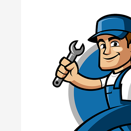
PEMERIKSAAN
RUTIN
FORKLIFT
TIAP
200
JAM
KERJA
–
tips
dan
trick