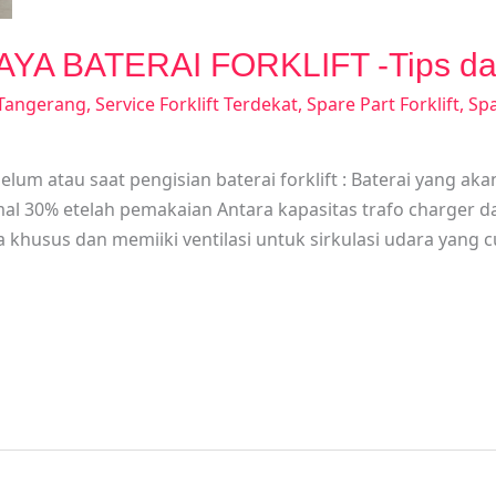
A BATERAI FORKLIFT -Tips dan
t Tangerang
,
Service Forklift Terdekat
,
Spare Part Forklift
,
Spa
elum atau saat pengisian baterai forklift : Baterai yang ak
imal 30% etelah pemakaian Antara kapasitas trafo charger d
a khusus dan memiiki ventilasi untuk sirkulasi udara yang