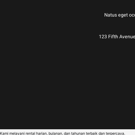
Natus eget occ
123 Fifth Avenu
Kami melayani rental harian, bulanan, dan tahunan terbaik dan terpercaya.