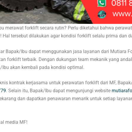
merawat forklift secara rutin? Perlu diketahui bahwa perawatan
o! Hal tersebut dilakukan agar kondisi forklift selalu prima da
enar Bapak/Ibu dapat menggunakan jasa layanan dari Mutiara F
n forklift terbaik. Dengan dukungan team mekanik yang andal,
k/Ibu akan kembali pada kondisi optimal.
nis kontrak kerjasama untuk perawatan forklift dari MF, Bapak
779
. Selain itu, Bapak/Ibu dapat mengunjungi website
mutiarafor
ekarang dan dapatkan penawaran menarik untuk setiap layanan 
ial media MF!