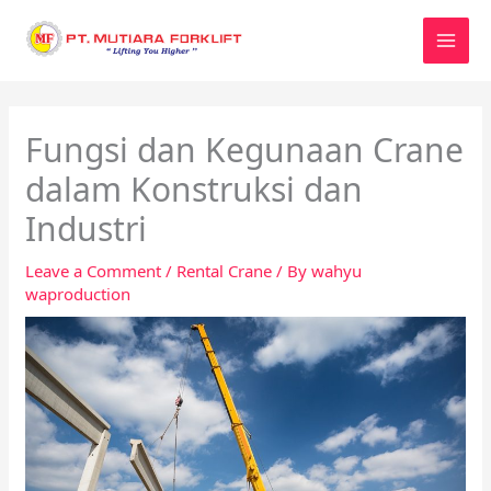
Skip
to
content
Fungsi dan Kegunaan Crane
dalam Konstruksi dan
Industri
Leave a Comment
/
Rental Crane
/ By
wahyu
waproduction